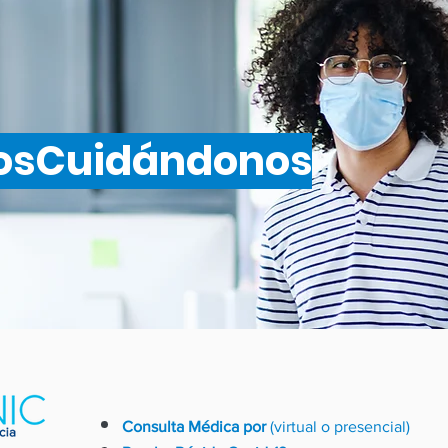
osCuidándonos
Consulta Médica por
(virtual o presencial)